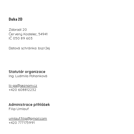
Duha 2D
Zábrodí 20
Červený Kostelec, 54941
IČ 050 89 603
Datová schránka: bszr2ej
Statutár organizace
Ing. Ludmila Pohanková
lii-po@seznam.cz
+420 608812232
Administrace přihlášek
Filip Umlauf
umlauf.filip@gmail.com
+420 777175991