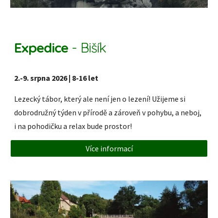
Expedice
- Bišík
2
.-
9
. srpna 202
6
|
8
-1
6
let
Lezecký tábor, který ale není jen o lezení! Užijeme si
dobrodružný týden v přírodě a zároveň v pohybu, a neboj,
i na pohodičku a relax bude prostor!
Více informací