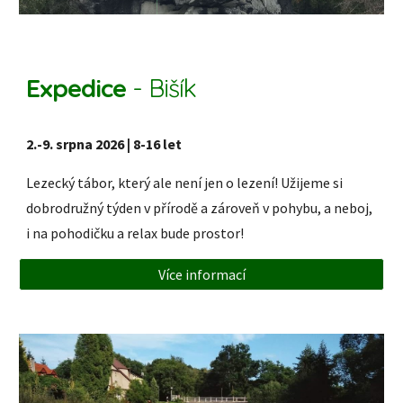
Expedice
- Bišík
2
.-
9
. srpna 202
6
|
8
-1
6
let
Lezecký tábor, který ale není jen o lezení! Užijeme si
dobrodružný týden v přírodě a zároveň v pohybu, a neboj,
i na pohodičku a relax bude prostor!
Více informací