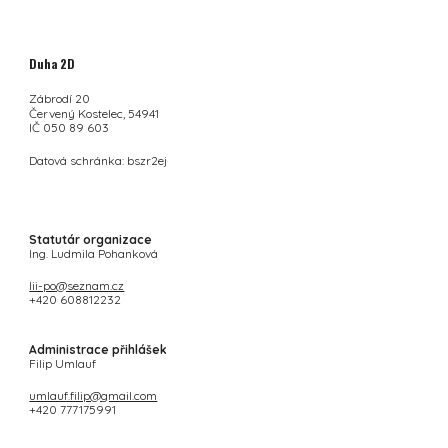
Duha 2D
Zábrodí 20
Červený Kostelec, 54941
IČ 050 89 603
Datová schránka: bszr2ej
Statutár organizace
Ing. Ludmila Pohanková
lii-po@seznam.cz
+420 608812232
Administrace přihlášek
Filip Umlauf
umlauf.filip@gmail.com
+420 777175991